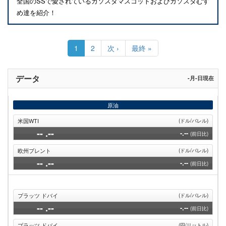
全国のSSで愛されているガソスタマスコットおよびガソスタむす
め達を紹介！
ペ
ー
カ
1
Page
2
次
次 ›
最
最終 »
ジ
レ
ペ
終
送
ン
ー
ペ
り
ト
ジ
ー
データ
-月-日現在
ペ
ジ
ー
ジ
原油
米国WTI
(ドル/バレル)
--
.--
-.--
(前日比)
欧州ブレント
(ドル/バレル)
--
.--
-.--
(前日比)
プラッツ ドバイ
(ドル/バレル)
--
.--
-.--
(前日比)
プラッツ ドバイ
(円/リットル)