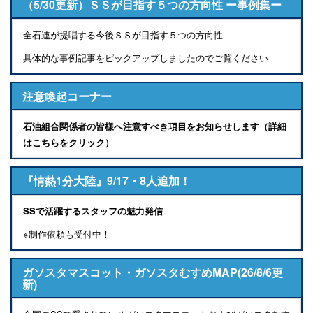
（5/30更新）ＳＳが目指す５つの方向性 ー事例集ー
全石連が提唱する今後ＳＳが目指す５つの方向性
具体的な事例記事をピックアップしましたのでご覧ください
注意喚起コーナー
石油組合関係者の皆様へ注意すべき項目をお知らせします（詳細
はこちらをクリック）
『情熱1分大陸』9/17・8人追加！
SSで活躍するスタッフの魅力発信
※制作依頼も受付中！
ガソスタマスコット・ガソスタむすめMAP(26/8/6更
新)