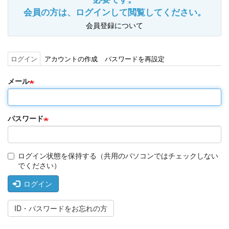
会員の方は、ログインして閲覧してください。
会員登録について
ログイン
(ア
アカウントの作成
パスワードを再設定
プ
ク
ラ
テ
メール
イ
ィ
マ
ブ
リ
な
ー
タ
タ
パスワード
ブ)
ブ
ログイン状態を保持する（共用のパソコンではチェックしない
でください）
ログイン
ID・パスワードをお忘れの方