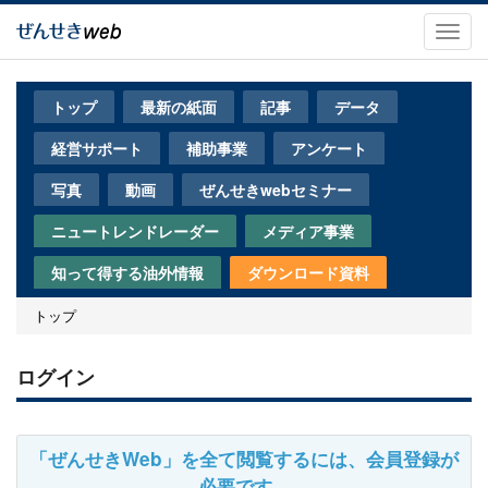
メ
イ
Toggl
ン
navig
コ
ン
トップ
最新の紙面
記事
データ
テ
ン
経営サポート
補助事業
アンケート
ツ
に
写真
動画
ぜんせきwebセミナー
移
動
ニュートレンドレーダー
メディア事業
知って得する油外情報
ダウンロード資料
トップ
ログイン
「ぜんせきWeb」を全て閲覧するには、会員登録が
必要です。