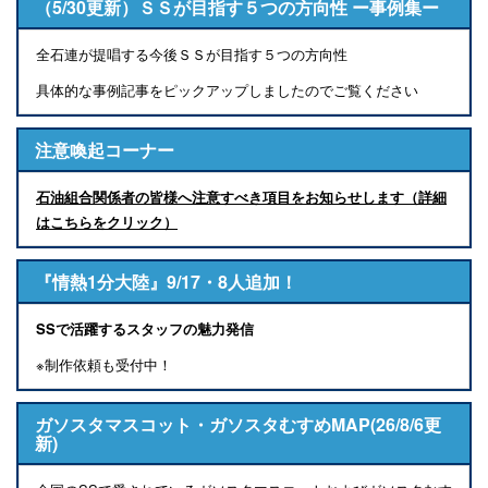
（5/30更新）ＳＳが目指す５つの方向性 ー事例集ー
全石連が提唱する今後ＳＳが目指す５つの方向性
具体的な事例記事をピックアップしましたのでご覧ください
注意喚起コーナー
石油組合関係者の皆様へ注意すべき項目をお知らせします（詳細
はこちらをクリック）
『情熱1分大陸』9/17・8人追加！
SSで活躍するスタッフの魅力発信
※制作依頼も受付中！
ガソスタマスコット・ガソスタむすめMAP(26/8/6更
新)