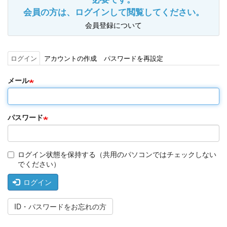
会員の方は、ログインして閲覧してください。
会員登録について
ログイン
(ア
アカウントの作成
パスワードを再設定
プ
ク
ラ
テ
メール
イ
ィ
マ
ブ
リ
な
ー
タ
タ
パスワード
ブ)
ブ
ログイン状態を保持する（共用のパソコンではチェックしない
でください）
ログイン
ID・パスワードをお忘れの方