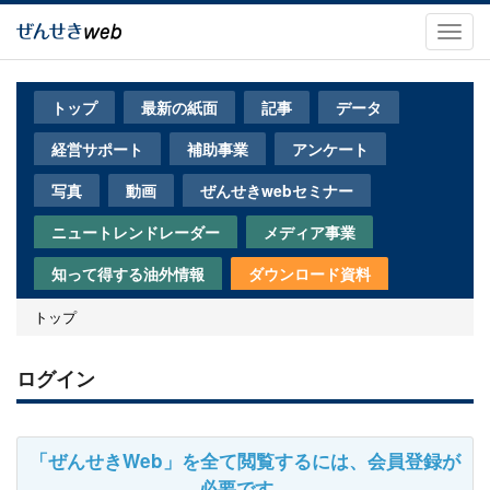
メ
イ
Toggl
ン
navig
コ
ン
トップ
最新の紙面
記事
データ
テ
ン
経営サポート
補助事業
アンケート
ツ
に
写真
動画
ぜんせきwebセミナー
移
動
ニュートレンドレーダー
メディア事業
知って得する油外情報
ダウンロード資料
トップ
ログイン
「ぜんせきWeb」を全て閲覧するには、会員登録が
必要です。