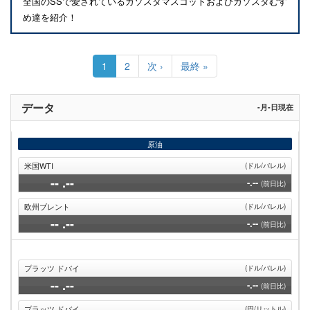
全国のSSで愛されているガソスタマスコットおよびガソスタむす
め達を紹介！
ペ
ー
カ
1
Page
2
次
次 ›
最
最終 »
ジ
レ
ペ
終
送
ン
ー
ペ
り
ト
ジ
ー
データ
-月-日現在
ペ
ジ
ー
ジ
原油
米国WTI
(ドル/バレル)
--
.--
-.--
(前日比)
欧州ブレント
(ドル/バレル)
--
.--
-.--
(前日比)
プラッツ ドバイ
(ドル/バレル)
--
.--
-.--
(前日比)
プラッツ ドバイ
(円/リットル)