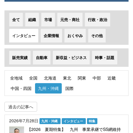
全て
組織
市場
元売・商社
行政・政治
インタビュー
企業情報
おくやみ
その他
販売実績
自動車
新収益・ビジネス
時事・話題
全地域
全国
北海道
東北
関東
中部
近畿
中国・四国
九州・沖縄
国際
過去の記事へ
2026年7月28日
九州・沖縄
インタビュー
特集
【2026 夏期特集】 九州 事業承継でSS網維持