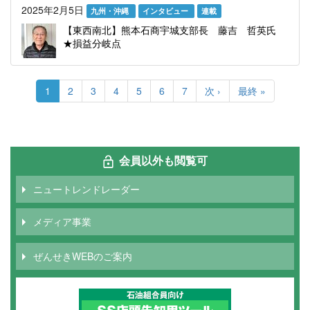
2025年2月5日
九州・沖縄
インタビュー
連載
【東西南北】熊本石商宇城支部長 藤吉 哲英氏
★損益分岐点
ペ
ー
カ
1
Page
2
Page
3
Page
4
Page
5
Page
6
Page
7
次
次 ›
最
最終 »
ジ
レ
ペ
終
送
ン
ー
ペ
り
ト
ジ
ー
ペ
ジ
ー
会員以外も閲覧可
ジ
ニュートレンドレーダー
メディア事業
ぜんせきWEBのご案内