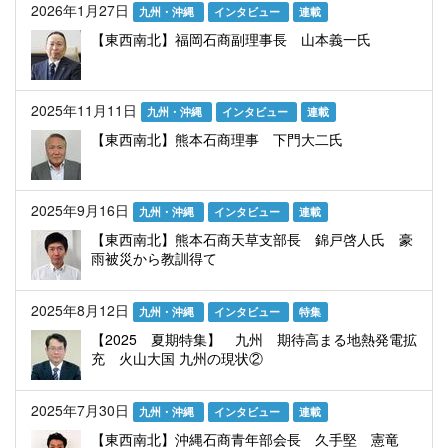
2026年1月27日
九州・沖縄
インタビュー
連載
【東西南北】福岡石商副理事長 山本義一氏
2025年11月11日
九州・沖縄
インタビュー
連載
【東西南北】熊本石商理事 下門大二氏
2025年9月16日
九州・沖縄
インタビュー
連載
【東西南北】熊本石商天草支部長 錦戸啓人氏 豪
雨被災から教訓得て
2025年8月12日
九州・沖縄
インタビュー
特集
【2025 夏期特集】 九州 期待高まる地熱発電拡
充 火山大国 九州の現状②
2025年7月30日
九州・沖縄
インタビュー
連載
【東西南北】沖縄石商青年部会長 久手堅 憲竜