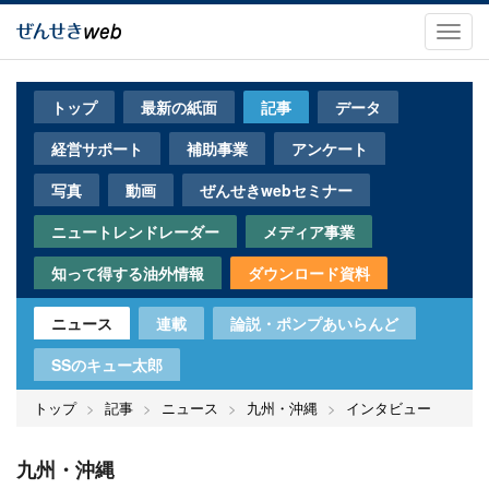
メ
イ
Toggl
ン
navig
コ
ン
トップ
最新の紙面
記事
データ
テ
ン
経営サポート
補助事業
アンケート
ツ
に
写真
動画
ぜんせきwebセミナー
移
動
ニュートレンドレーダー
メディア事業
知って得する油外情報
ダウンロード資料
ニュース
連載
論説・ポンプあいらんど
SSのキュー太郎
トップ
記事
ニュース
九州・沖縄
インタビュー
九州・沖縄