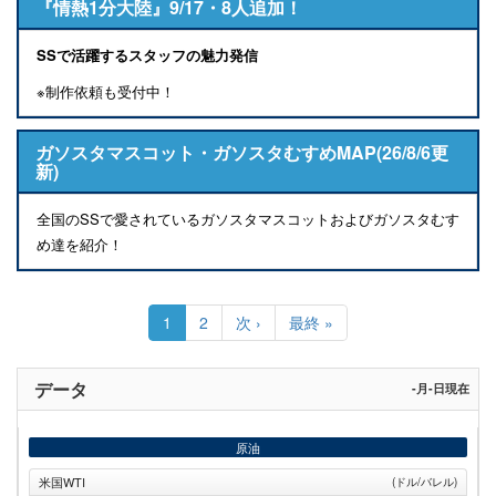
『情熱1分大陸』9/17・8人追加！
SSで活躍するスタッフの魅力発信
※制作依頼も受付中！
ガソスタマスコット・ガソスタむすめMAP(26/8/6更
新)
全国のSSで愛されているガソスタマスコットおよびガソスタむす
め達を紹介！
ペ
ー
カ
1
Page
2
次
次 ›
最
最終 »
ジ
レ
ペ
終
送
ン
ー
ペ
り
ト
ジ
ー
データ
-月-日現在
ペ
ジ
ー
ジ
原油
米国WTI
(ドル/バレル)