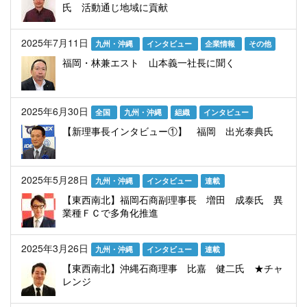
氏 活動通じ地域に貢献
2025年7月11日
九州・沖縄
インタビュー
企業情報
その他
福岡・林兼エスト 山本義一社長に聞く
2025年6月30日
全国
九州・沖縄
組織
インタビュー
【新理事長インタビュー①】 福岡 出光泰典氏
2025年5月28日
九州・沖縄
インタビュー
連載
【東西南北】福岡石商副理事長 増田 成泰氏 異
業種ＦＣで多角化推進
2025年3月26日
九州・沖縄
インタビュー
連載
【東西南北】沖縄石商理事 比嘉 健二氏 ★チャ
レンジ