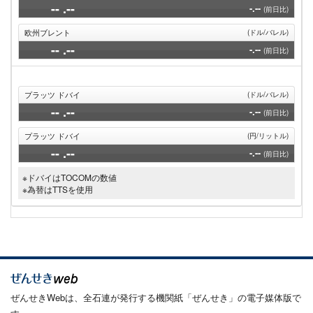
--
.--
-.--
(前日比)
欧州ブレント
(ドル/バレル)
--
.--
-.--
(前日比)
プラッツ ドバイ
(ドル/バレル)
--
.--
-.--
(前日比)
プラッツ ドバイ
(円/リットル)
--
.--
-.--
(前日比)
※ドバイはTOCOMの数値
※為替はTTSを使用
ぜんせきWebは、全石連が発行する機関紙「ぜんせき」の電子媒体版で