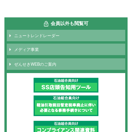
り
ー
ジ
ト
ー
ペ
ジ
ペ
ジ
ー
ー
ジ
ジ
会員以外も閲覧可
ニュートレンドレーダー
メディア事業
ぜんせきWEBのご案内