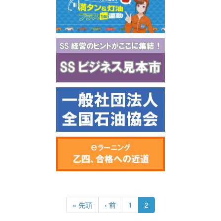
ペ
ー
先
« 先頭
前
‹ 前
Page
1
カ
2
ジ
頭
ペ
レ