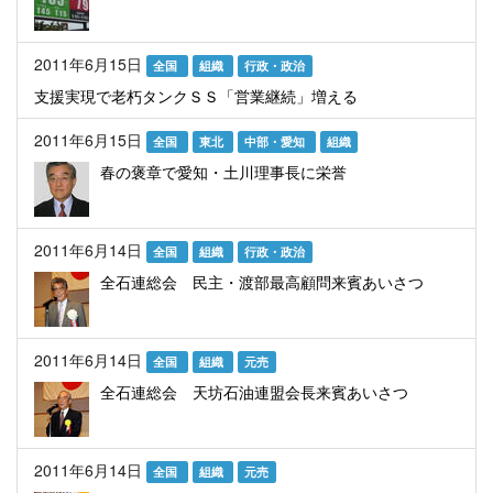
2011年6月15日
全国
組織
行政・政治
支援実現で老朽タンクＳＳ「営業継続」増える
2011年6月15日
全国
東北
中部・愛知
組織
春の褒章で愛知・土川理事長に栄誉
2011年6月14日
全国
組織
行政・政治
全石連総会 民主・渡部最高顧問来賓あいさつ
2011年6月14日
全国
組織
元売
全石連総会 天坊石油連盟会長来賓あいさつ
2011年6月14日
全国
組織
元売