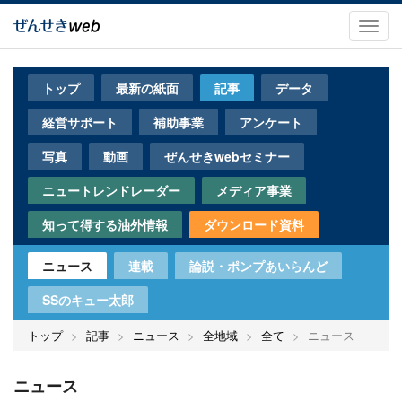
メ
イ
Toggl
ン
navig
コ
ン
トップ
最新の紙面
記事
データ
テ
ン
経営サポート
補助事業
アンケート
ツ
に
写真
動画
ぜんせきwebセミナー
移
動
ニュートレンドレーダー
メディア事業
知って得する油外情報
ダウンロード資料
ニュース
連載
論説・ポンプあいらんど
SSのキュー太郎
トップ
記事
ニュース
全地域
全て
ニュース
ニュース