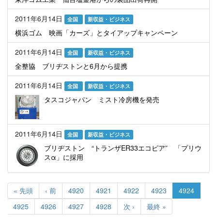
2011年6月14日
全国
新収益・ビジネス
横浜ゴム 映画「カーズ」とタイアップキャンペーン
2011年6月14日
全国
新収益・ビジネス
全整協 ブリヂストンと6月から提携
2011年6月14日
全国
新収益・ビジネス
タスコジャパン ミスト冷房機を発売
2011年6月14日
全国
新収益・ビジネス
ブリヂストン “トランザER33エコピア” 「プリウ
スα」に採用
ペ
ー
先
« 先頭
前
‹ 前
Page
4920
Page
4921
Page
4922
Page
4923
カ
4924
ジ
頭
ペ
レ
Page
4925
Page
4926
Page
4927
Page
4928
次
次 ›
最
最終 »
送
ペ
ー
ン
ペ
終