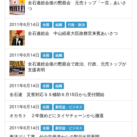
全石連総会後の懇親会 元売トップ「一言」あいさ
つ
2011年6月14日
全国
組織
行政・政治
全石連総会 中山経産大臣政務官来賓あいさつ
2011年6月14日
全国
組織
全石連総会後の懇親会で政治、行政、元売トップが
支援表明
2011年6月14日
全国
組織
全石連 災害対応ＳＳ補助６月15日から受付開始
2011年6月14日
全国
新収益・ビジネス
オカモト ２年後めどにタイヤチェーンから撤退
2011年6月14日
全国
新収益・ビジネス
東洋ゴム工業 仙台塩釜港からの製品出荷再開