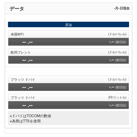
送
ペ
ー
ン
り
ー
ジ
ト
データ
-月-日現在
ジ
ペ
ー
ジ
原油
米国WTI
(ドル/バレル)
--
.--
-.--
(前日比)
欧州ブレント
(ドル/バレル)
--
.--
-.--
(前日比)
プラッツ ドバイ
(ドル/バレル)
--
.--
-.--
(前日比)
プラッツ ドバイ
(円/リットル)
--
.--
-.--
(前日比)
※ドバイはTOCOMの数値
※為替はTTSを使用