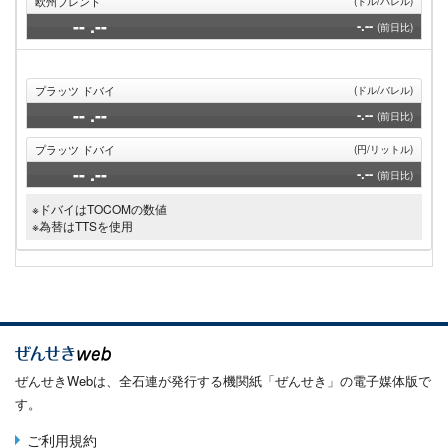
欧州ブレント
(ドル/バレル)
--
.--
-.--
(前日比)
プラッツ ドバイ
(ドル/バレル)
--
.--
-.--
(前日比)
プラッツ ドバイ
(円/リットル)
--
.--
-.--
(前日比)
※ドバイはTOCOMの数値
※為替はTTSを使用
ぜんせきWebは、全石連が発行する機関紙「ぜんせき」の電子媒体版で
す。
ご利用規約