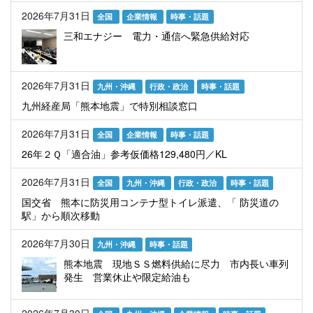
2026年7月31日
全国
企業情報
時事・話題
三和エナジー 電力・通信へ緊急供給対応
2026年7月31日
九州・沖縄
行政・政治
時事・話題
九州経産局「熊本地震」で特別相談窓口
2026年7月31日
全国
企業情報
時事・話題
26年２Ｑ「適合油」参考仮価格129,480円／KL
2026年7月31日
全国
九州・沖縄
行政・政治
時事・話題
国交省 熊本に防災用コンテナ型トイレ派遣、「 防災道の
駅」から順次移動
2026年7月30日
九州・沖縄
時事・話題
熊本地震 現地ＳＳ燃料供給に尽力 市内長い車列
発生 営業休止や限定給油も