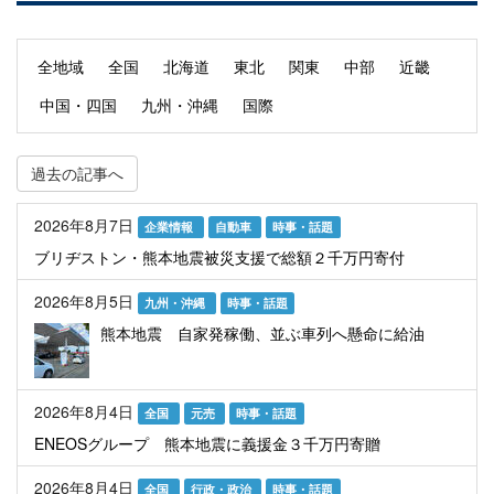
全地域
全国
北海道
東北
関東
中部
近畿
中国・四国
九州・沖縄
国際
過去の記事へ
2026年8月7日
企業情報
自動車
時事・話題
ブリヂストン・熊本地震被災支援で総額２千万円寄付
2026年8月5日
九州・沖縄
時事・話題
熊本地震 自家発稼働、並ぶ車列へ懸命に給油
2026年8月4日
全国
元売
時事・話題
ENEOSグループ 熊本地震に義援金３千万円寄贈
2026年8月4日
全国
行政・政治
時事・話題