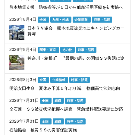
熊本地震支援 防衛省等が５日から船舶活用医療を初実施へ
2026年8月4日
全国
九州・沖縄
企業情報
時事・話題
日本ＲＶ協会 熊本地震被災地にキャンピングカー
貸与
2026年8月4日
関東・東京
その他
時事・話題
神奈川・箱根町 〝最期の砦〟の閉鎖ＳＳ復活に途
2026年8月3日
全国
企業情報
時事・話題
明治安田生命 夏休み予算５年ぶり減、 物価高で節約志向
2026年7月31日
全国
組織
時事・話題
全石連 ＳＳ被災状況把握へ調査 緊急燃料配送要請に対応
2026年7月31日
全国
組織
時事・話題
石油協会 被災ＳＳの災害保証実施