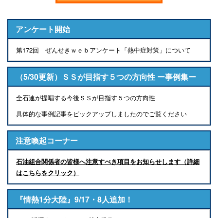
アンケート開始
第172回 ぜんせきｗｅｂアンケート「熱中症対策」について
（5/30更新）ＳＳが目指す５つの方向性 ー事例集ー
全石連が提唱する今後ＳＳが目指す５つの方向性
具体的な事例記事をピックアップしましたのでご覧ください
注意喚起コーナー
石油組合関係者の皆様へ注意すべき項目をお知らせします（詳細
はこちらをクリック）
『情熱1分大陸』9/17・8人追加！