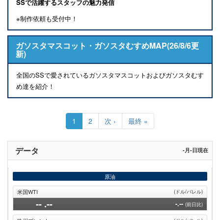
SSで活躍するスタッフの魅力発信
※制作依頼も受付中！
ガソスタマスコット・ガソスタむすめMAP(26/8/6更
新)
全国のSSで愛されているガソスタマスコットおよびガソスタむす
め達を紹介！
ペ
ー
カ
1
Page
2
次
次 ›
最
最終 »
ジ
レ
ペ
終
送
ン
ー
ペ
り
ト
ジ
ー
データ
-月-日現在
ペ
ジ
ー
ジ
原油
米国WTI
(ドル/バレル)
--
.--
-.--
(前日比)