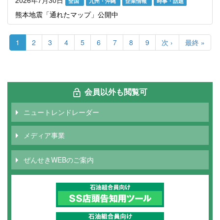
2026年7月30日
全国
九州・沖縄
企業情報
時事・話題
熊本地震「通れたマップ」公開中
ペ
ー
カ
1
Page
2
Page
3
Page
4
Page
5
Page
6
Page
7
Page
8
Page
9
次
次 ›
最
最終 »
ジ
レ
ペ
終
送
ン
ー
ペ
り
ト
ジ
ー
ペ
ジ
ー
会員以外も閲覧可
ジ
ニュートレンドレーダー
メディア事業
ぜんせきWEBのご案内