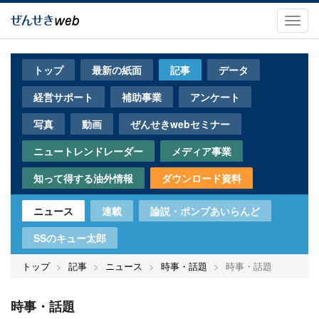
メ
イ
Toggl
ン
navig
コ
ン
トップ
最新の紙面
記事
データ
テ
ン
経営サポート
補助事業
アンケート
ツ
に
写真
動画
ぜんせきwebセミナー
移
動
ニュートレンドレーダー
メディア事業
知って得する油外情報
ダウンロード資料
ニュース
連載
論説・ポンプあいらんど
SSのキュー太郎
トップ
記事
ニュース
時事・話題
時事・話題
時事・話題