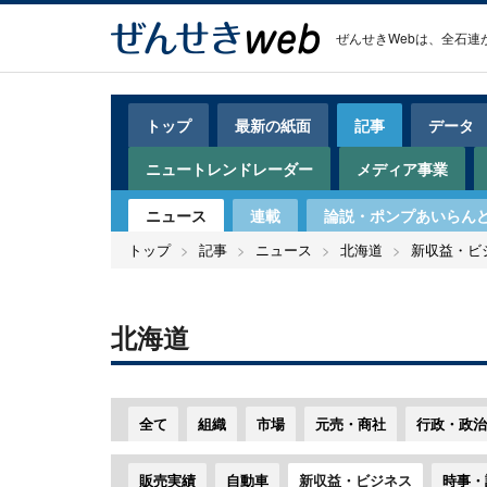
メ
User
イ
account
ぜんせきWeb
ン
menu
コ
ン
テ
トップ
最新の紙面
記事
データ
ン
ツ
ニュートレンドレーダー
メディア事業
に
移
ニュース
連載
論説・ポンプあいらん
動
トップ
記事
ニュース
北海道
新収益・ビ
北海道
全て
組織
市場
元売・商社
行政・政治
販売実績
自動車
新収益・ビジネス
時事・