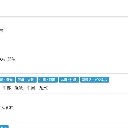
展
Ｏ〟開催
中部・愛知
近畿・大阪
中国・四国
九州・沖縄
新収益・ビジネス
東、中部、近畿、中国、九州）
けんま君
ジネス