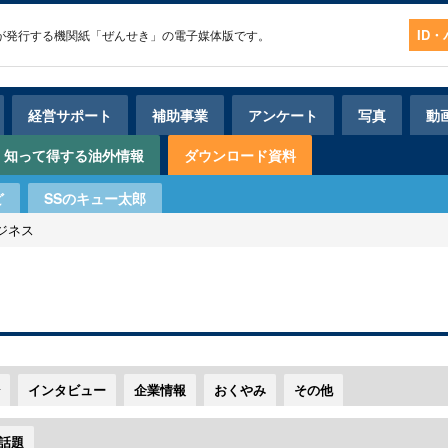
ID
経営サポート
補助事業
アンケート
写真
動
知って得する油外情報
ダウンロード資料
ど
SSのキュー太郎
ジネス
インタビュー
企業情報
おくやみ
その他
話題