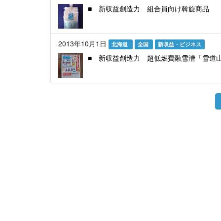
■ 新収益創造力 組合員向け斡旋商品
2013年10月1日
北海道
全国
新収益・ビジネス
■ 新収益創造力 超低燃費融雪漕「雪道
ペ
ー
ジ
送
り