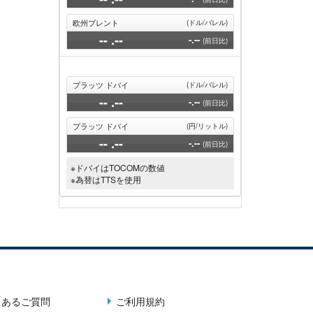
欧州ブレント
(ドル/バレル)
--
.--
-.--
(前日比)
プラッツ ドバイ
(ドル/バレル)
--
.--
-.--
(前日比)
プラッツ ドバイ
(円/リットル)
--
.--
-.--
(前日比)
※ドバイはTOCOMの数値
※為替はTTSを使用
くあるご質問
ご利用規約