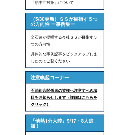
「熱中症対策」について
（5/30更新）ＳＳが目指す５つ
の方向性 ー事例集ー
全石連が提唱する今後ＳＳが目指す５
つの方向性
具体的な事例記事をピックアップしま
したのでご覧ください
注意喚起コーナー
石油組合関係者の皆様へ注意すべき項
目をお知らせします（詳細はこちらを
クリック）
『情熱1分大陸』9/17・8人追
加！