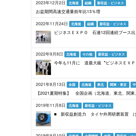
2023年12月2日
北海道
組織
新収益・ビジネス
お盆期間高速交通量前年比13％増
2022年11月24日
北海道
組織
新収益・ビジネス
ビジネスＥＸＰＯ 石連12回連続ブース出
2022年9月8日
北海道
その他
新収益・ビジネス
今年も11月に 道最大級〝ビジネスＥＸＰ
2021年8月13日
全国
北海道
東北
関東・東京
【2021夏期特集】 全国企画（北海道、東北、関
2019年11月8日
北海道
新収益・ビジネス
■ 新収益創造力 タイヤ外周研磨装置 
2019年9月10日
北海道
企業情報
全国
新収益・ビ