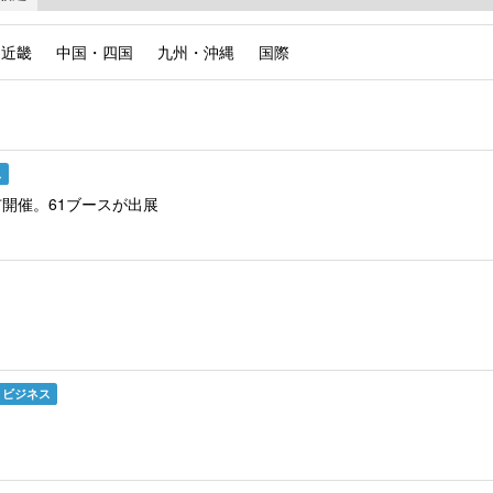
近畿
中国・四国
九州・沖縄
国際
ス
市開催。61ブースが出展
・ビジネス