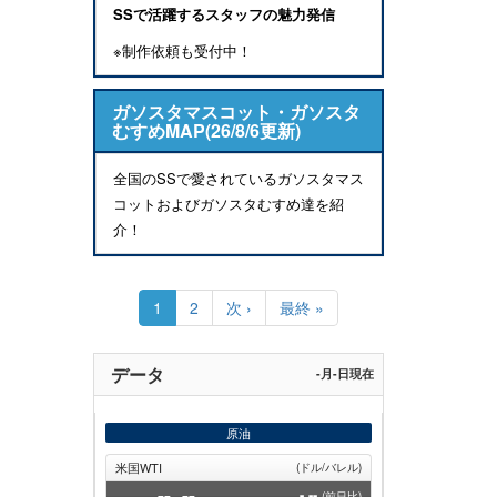
SSで活躍するスタッフの魅力発信
※制作依頼も受付中！
ガソスタマスコット・ガソスタ
むすめMAP(26/8/6更新)
全国のSSで愛されているガソスタマス
コットおよびガソスタむすめ達を紹
介！
ペ
ー
カ
1
Page
2
次
次 ›
最
最終 »
ジ
レ
ペ
終
送
ン
ー
ペ
り
ト
ジ
ー
データ
-月-日現在
ペ
ジ
ー
ジ
原油
米国WTI
(ドル/バレル)
--
.--
-.--
(前日比)