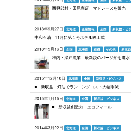
西興部村・田尾商店 マドレーヌを販売
2018年9月27日
北海道
企業情報
全国
新収益・ビ
中和石油 11月に第１号ホテル竣工式
2018年5月16日
全国
北海道
組織
その他
新収益
稚内・瀬戸漁業 最新鋭のバージ船を進水
2015年12月10日
北海道
全国
新収益・ビジネス
■ 新収益 灯油でランニングコスト大幅削減
2015年1月15日
北海道
全国
新収益・ビジネス
■ 新収益創造力 エコフィール
2014年3月22日
北海道
全国
新収益・ビジネス