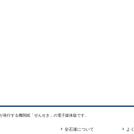
連が発行する機関紙「ぜんせき」の電子媒体版です。
全石連について
よ