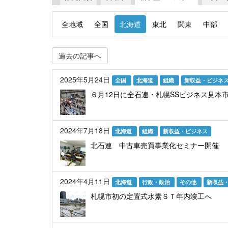
全地域
全国
北海道
東北
関東
中部
過去の記事へ
2025年5月24日
全国
北海道
組織
新収益・ビジネ
６月12日に全石連・札幌SSビジネス見本
2024年7月18日
北海道
組織
新収益・ビジネス
北石連 中古車売買事業化セミナー開催
2024年4月11日
北海道
行政・政治
その他
新収益
札幌市初の定置式水素ＳＴ年内竣工へ