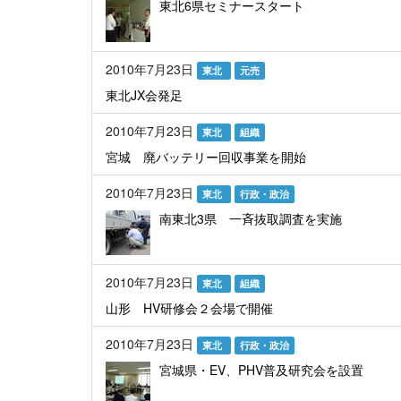
東北6県セミナースタート
2010年7月23日
東北
元売
東北JX会発足
2010年7月23日
東北
組織
宮城 廃バッテリー回収事業を開始
2010年7月23日
東北
行政・政治
南東北3県 一斉抜取調査を実施
2010年7月23日
東北
組織
山形 HV研修会２会場で開催
2010年7月23日
東北
行政・政治
宮城県・EV、PHV普及研究会を設置