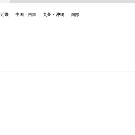
近畿
中国・四国
九州・沖縄
国際