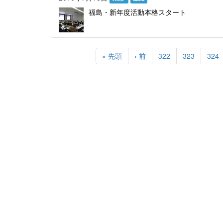
福島・新年度活動本格スタート
ペ
ー
先
« 先頭
前
‹ 前
Page
322
Page
323
Pag
324
ジ
頭
ペ
送
ペ
ー
り
ー
ジ
ジ