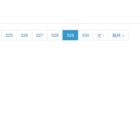
e
Page
325
Page
326
Page
327
Page
328
カ
329
Page
330
次
次 ›
最
最終 »
レ
ペ
終
ン
ー
ペ
ト
ジ
ー
ペ
ジ
ー
ジ