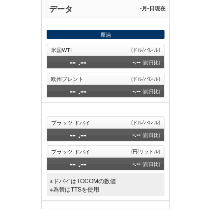
り
ー
ジ
ト
データ
-月-日現在
ジ
ペ
ー
ジ
原油
米国WTI
(ドル/バレル)
--
.--
-.--
(前日比)
欧州ブレント
(ドル/バレル)
--
.--
-.--
(前日比)
プラッツ ドバイ
(ドル/バレル)
--
.--
-.--
(前日比)
プラッツ ドバイ
(円/リットル)
--
.--
-.--
(前日比)
※ドバイはTOCOMの数値
※為替はTTSを使用