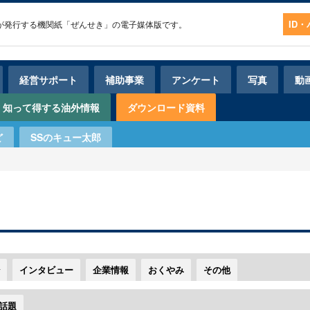
ID
経営サポート
補助事業
アンケート
写真
動
知って得する油外情報
ダウンロード資料
ど
SSのキュー太郎
インタビュー
企業情報
おくやみ
その他
話題