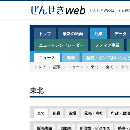
メ
User
イ
account
ぜんせきWeb
ン
menu
コ
ン
テ
トップ
最新の紙面
記事
データ
ン
ツ
ニュートレンドレーダー
メディア事業
に
移
ニュース
連載
論説・ポンプあいらん
動
トップ
記事
ニュース
東北
全て
東北
東北
全て
組織
市場
元売・商社
行政・政治
販売実績
自動車
新収益・ビジネス
時事・