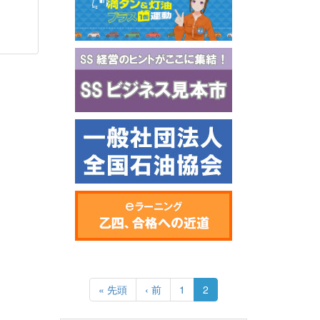
ペ
ー
先
« 先頭
前
‹ 前
Page
1
カ
2
ジ
頭
ペ
レ
送
ペ
ー
ン