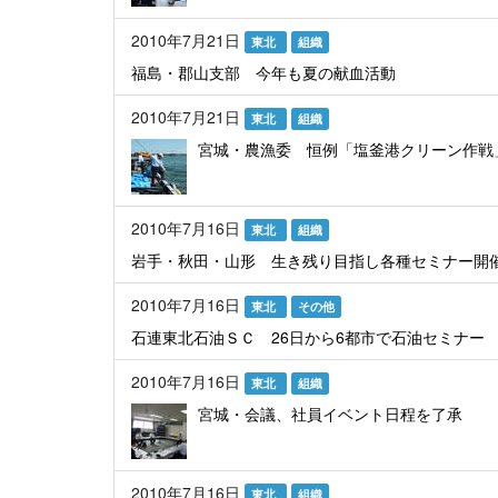
2010年7月21日
東北
組織
福島・郡山支部 今年も夏の献血活動
2010年7月21日
東北
組織
宮城・農漁委 恒例「塩釜港クリーン作戦
2010年7月16日
東北
組織
岩手・秋田・山形 生き残り目指し各種セミナー開
2010年7月16日
東北
その他
石連東北石油ＳＣ 26日から6都市で石油セミナー
2010年7月16日
東北
組織
宮城・会議、社員イベント日程を了承
2010年7月16日
東北
組織