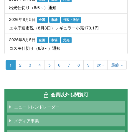
出光仕切り（8/6～）通知
2026年8月5日
全国
市場
行政・政治
エネ庁週市況（8月3日）レギュラー小売170.1円
2026年8月5日
全国
市場
元売
コスモ仕切り（8/6～）通知
ペ
ー
カ
1
Page
2
Page
3
Page
4
Page
5
Page
6
Page
7
Page
8
Page
9
次
次 ›
最
最終 »
ジ
レ
ペ
終
送
ン
ー
ペ
り
ト
ジ
ー
ペ
ジ
ー
会員以外も閲覧可
ジ
ニュートレンドレーダー
メディア事業