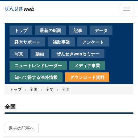
メ
イ
Toggl
ン
navig
コ
ン
トップ
最新の紙面
記事
データ
テ
ン
経営サポート
補助事業
アンケート
ツ
に
写真
動画
ぜんせきwebセミナー
移
動
ニュートレンドレーダー
メディア事業
知って得する油外情報
ダウンロード資料
トップ
全国
全て
全国
全国
過去の記事へ