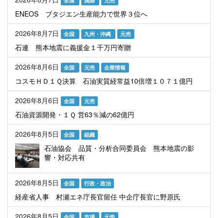
全国
国際
元売
ENEOS ブタジエン生産能力で世界３位へ
2026年8月7日
全国
九州・沖縄
元売
石連 熊本地震に義援金１千万円寄贈
2026年8月6日
全国
元売
企業情報
コスモＨＤ１Ｑ決算 石油実質経常益10倍増１０７１億円
2026年8月6日
全国
元売
石油資源開発・１Ｑ 営63％減の62億円
2026年8月5日
全国
組織
石油協会 品質・分析合同委員会 熊本地震の影
響・対応共有
2026年8月5日
全国
行政・政治
経産省人事 村瀬エネ庁長官留任 中企庁長官に野原氏
2026年8月5日
全国
市場
元売