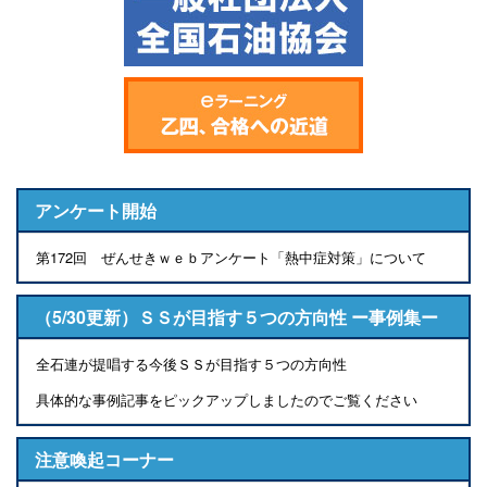
アンケート開始
第172回 ぜんせきｗｅｂアンケート「熱中症対策」について
（5/30更新）ＳＳが目指す５つの方向性 ー事例集ー
全石連が提唱する今後ＳＳが目指す５つの方向性
具体的な事例記事をピックアップしましたのでご覧ください
注意喚起コーナー