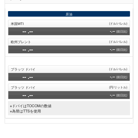
ペ
ジ
ー
ジ
原油
米国WTI
(ドル/バレル)
--
.--
-.--
(前日比)
欧州ブレント
(ドル/バレル)
--
.--
-.--
(前日比)
プラッツ ドバイ
(ドル/バレル)
--
.--
-.--
(前日比)
プラッツ ドバイ
(円/リットル)
--
.--
-.--
(前日比)
※ドバイはTOCOMの数値
※為替はTTSを使用