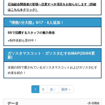
石油組合関係者の皆様へ注意すべき項目をお知らせします（詳細
はこちらをクリック）
『情熱1分大陸』9/17・8人追加！
SSで活躍するスタッフの魅力発信
※制作依頼も受付中！
ガソスタマスコット・ガソスタむすめMAP(26/8/6更
新)
全国のSSで愛されているガソスタマスコットおよびガソスタむす
め達を紹介！
ペ
ー
カ
1
Page
2
次
次 ›
最
最終 »
ジ
レ
ペ
終
送
ン
ー
ペ
り
ト
ジ
ー
データ
-月-日現在