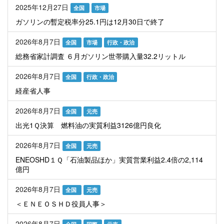
2025年12月27日
全国
市場
ガソリンの暫定税率分25.1円は12月30日で終了
2026年8月7日
全国
市場
行政・政治
総務省家計調査 ６月ガソリン世帯購入量32.2リットル
2026年8月7日
全国
行政・政治
経産省人事
2026年8月7日
全国
元売
出光1Ｑ決算 燃料油の実質利益3126億円良化
2026年8月7日
全国
元売
ENEOSHD１Ｑ「石油製品ほか」実質営業利益2.4倍の2,114
億円
2026年8月7日
全国
元売
＜ＥＮＥＯＳＨＤ役員人事＞
2026年8月7日