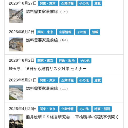
2026年6月27日
関東・東京
企業情報
その他
連載
燃料需要家最前線（下）
2026年6月2日
関東・東京
企業情報
その他
連載
燃料需要家最前線（中）
2026年6月2日
関東・東京
行政・政治
その他
埼玉県 16日から経営リスク対策 セミナー
2026年5月21日
関東・東京
企業情報
その他
連載
燃料需要家最前線（上）
2026年4月25日
関東・東京
企業情報
その他
時事・話題
船井総研ＧＳ経営研究会 車検獲得の実践事例聞く