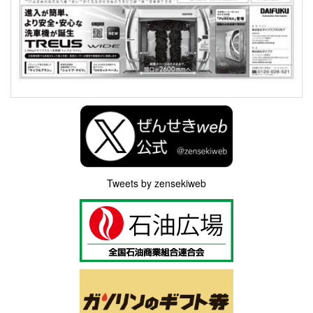
Tweets by zensekiweb