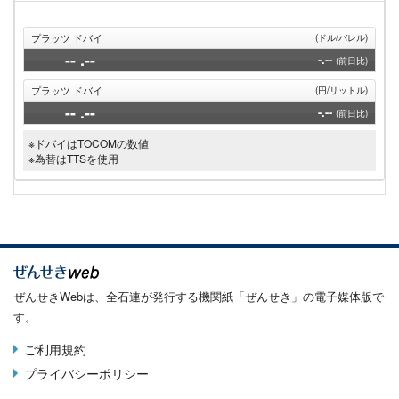
プラッツ ドバイ
(ドル/バレル)
--
.--
-.--
(前日比)
プラッツ ドバイ
(円/リットル)
--
.--
-.--
(前日比)
※ドバイはTOCOMの数値
※為替はTTSを使用
ぜんせきWebは、全石連が発行する機関紙「ぜんせき」の電子媒体版で
す。
ご利用規約
Terms
プライバシーポリシー
menu