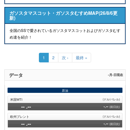
ガソスタマスコット・ガソスタむすめMAP(26/8/6更
新)
全国のSSで愛されているガソスタマスコットおよびガソスタむす
め達を紹介！
ペ
ー
カ
1
Page
2
次
次 ›
最
最終 »
ジ
レ
ペ
終
送
ン
ー
ペ
り
ト
ジ
ー
データ
-月-日現在
ペ
ジ
ー
ジ
原油
米国WTI
(ドル/バレル)
--
.--
-.--
(前日比)
欧州ブレント
(ドル/バレル)
--
.--
-.--
(前日比)