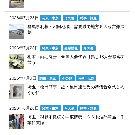
2026年7月28日
関東・東京
その他
時事・話題
群馬県利根・沼田地域 需要減で地方ＳＳ経営難深
刻
2026年7月28日
関東・東京
企業情報
その他
栃木・両毛丸善 全国大会代表目指し13人が接客力
競う
2026年7月9日
関東・東京
その他
時事・話題
埼玉・榎田商事 故・榎田達治氏の葬儀告別式しめ
やかに
2026年6月28日
関東・東京
その他
時事・話題
埼玉・視界不良続く中東情勢 ＳＳも油外商品・作
業に支障