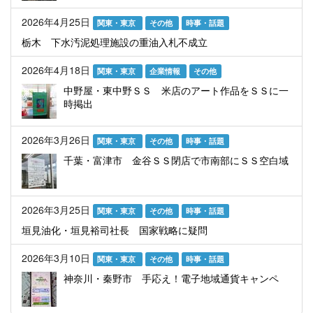
2026年4月25日
関東・東京
その他
時事・話題
栃木 下水汚泥処理施設の重油入札不成立
2026年4月18日
関東・東京
企業情報
その他
中野屋・東中野ＳＳ 米店のアート作品をＳＳに一
時掲出
2026年3月26日
関東・東京
その他
時事・話題
千葉・富津市 金谷ＳＳ閉店で市南部にＳＳ空白域
2026年3月25日
関東・東京
その他
時事・話題
垣見油化・垣見裕司社長 国家戦略に疑問
2026年3月10日
関東・東京
その他
時事・話題
神奈川・秦野市 手応え！電子地域通貨キャンペ