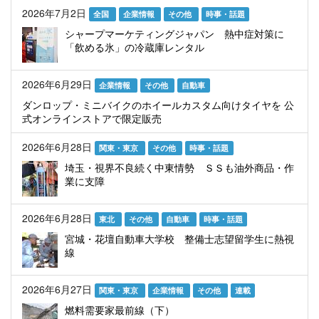
2026年7月2日
全国
企業情報
その他
時事・話題
シャープマーケティングジャパン 熱中症対策に
「飲める氷」の冷蔵庫レンタル
2026年6月29日
企業情報
その他
自動車
ダンロップ・ミニバイクのホイールカスタム向けタイヤを 公
式オンラインストアで限定販売
2026年6月28日
関東・東京
その他
時事・話題
埼玉・視界不良続く中東情勢 ＳＳも油外商品・作
業に支障
2026年6月28日
東北
その他
自動車
時事・話題
宮城・花壇自動車大学校 整備士志望留学生に熱視
線
2026年6月27日
関東・東京
企業情報
その他
連載
燃料需要家最前線（下）