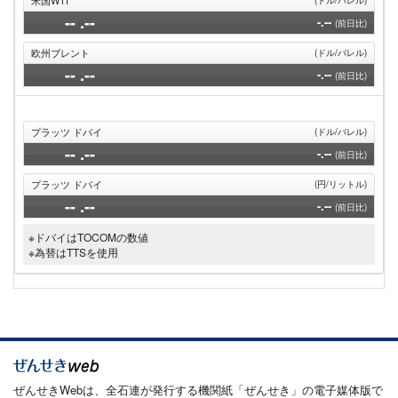
--
.--
-.--
(前日比)
欧州ブレント
(ドル/バレル)
--
.--
-.--
(前日比)
プラッツ ドバイ
(ドル/バレル)
--
.--
-.--
(前日比)
プラッツ ドバイ
(円/リットル)
--
.--
-.--
(前日比)
※ドバイはTOCOMの数値
※為替はTTSを使用
ぜんせきWebは、全石連が発行する機関紙「ぜんせき」の電子媒体版で