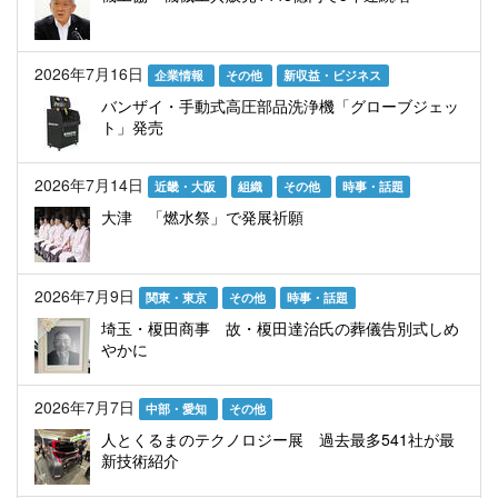
2026年7月16日
企業情報
その他
新収益・ビジネス
バンザイ・手動式高圧部品洗浄機「グローブジェッ
ト」発売
2026年7月14日
近畿・大阪
組織
その他
時事・話題
大津 「燃水祭」で発展祈願
2026年7月9日
関東・東京
その他
時事・話題
埼玉・榎田商事 故・榎田達治氏の葬儀告別式しめ
やかに
2026年7月7日
中部・愛知
その他
人とくるまのテクノロジー展 過去最多541社が最
新技術紹介