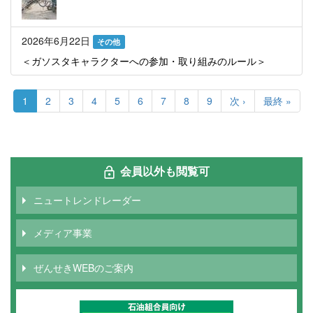
2026年6月22日
その他
＜ガソスタキャラクターへの参加・取り組みのルール＞
ペ
ー
カ
1
Page
2
Page
3
Page
4
Page
5
Page
6
Page
7
Page
8
Page
9
次
次 ›
最
最終 »
ジ
レ
ペ
終
送
ン
ー
ペ
り
ト
ジ
ー
ペ
ジ
ー
会員以外も閲覧可
ジ
ニュートレンドレーダー
メディア事業
ぜんせきWEBのご案内