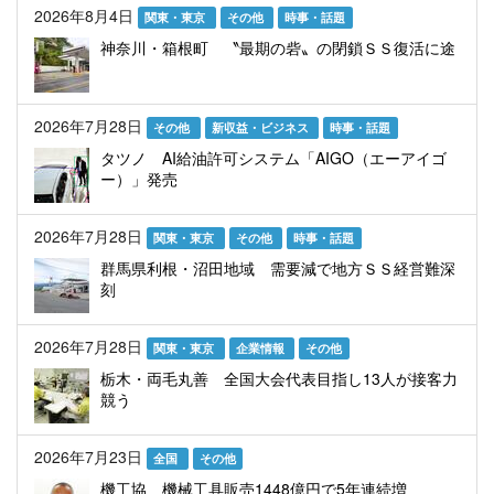
2026年8月4日
関東・東京
その他
時事・話題
神奈川・箱根町 〝最期の砦〟の閉鎖ＳＳ復活に途
2026年7月28日
その他
新収益・ビジネス
時事・話題
タツノ AI給油許可システム「AIGO（エーアイゴ
ー）」発売
2026年7月28日
関東・東京
その他
時事・話題
群馬県利根・沼田地域 需要減で地方ＳＳ経営難深
刻
2026年7月28日
関東・東京
企業情報
その他
栃木・両毛丸善 全国大会代表目指し13人が接客力
競う
2026年7月23日
全国
その他
機工協 機械工具販売1448億円で5年連続増