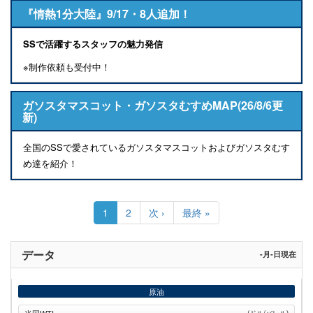
『情熱1分大陸』9/17・8人追加！
SSで活躍するスタッフの魅力発信
※制作依頼も受付中！
ガソスタマスコット・ガソスタむすめMAP(26/8/6更
新)
全国のSSで愛されているガソスタマスコットおよびガソスタむす
め達を紹介！
ペ
ー
カ
1
Page
2
次
次 ›
最
最終 »
ジ
レ
ペ
終
送
ン
ー
ペ
り
ト
ジ
ー
データ
-月-日現在
ペ
ジ
ー
ジ
原油
米国WTI
(ドル/バレル)