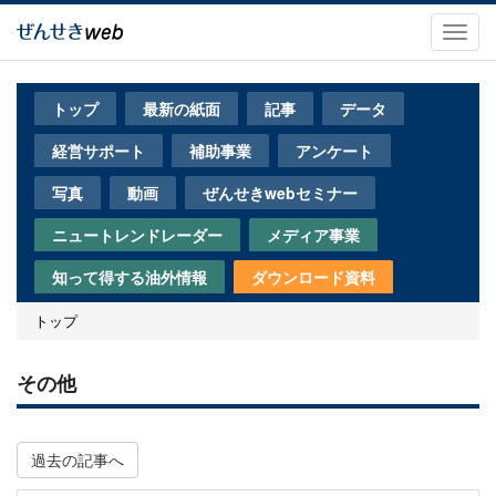
メ
イ
Toggl
ン
navig
コ
ン
トップ
最新の紙面
記事
データ
テ
ン
経営サポート
補助事業
アンケート
ツ
に
写真
動画
ぜんせきwebセミナー
移
動
ニュートレンドレーダー
メディア事業
知って得する油外情報
ダウンロード資料
トップ
その他
過去の記事へ