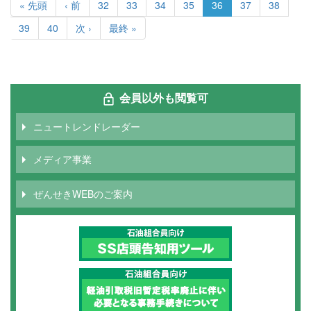
ー
先
« 先頭
前
‹ 前
Page
32
Page
33
Page
34
Page
35
カ
36
Page
37
Page
38
ジ
頭
ペ
レ
Page
39
Page
40
次
次 ›
最
最終 »
送
ペ
ー
ン
ペ
終
り
ー
ジ
ト
ー
ペ
ジ
ペ
ジ
ー
ー
ジ
ジ
会員以外も閲覧可
ニュートレンドレーダー
メディア事業
ぜんせきWEBのご案内