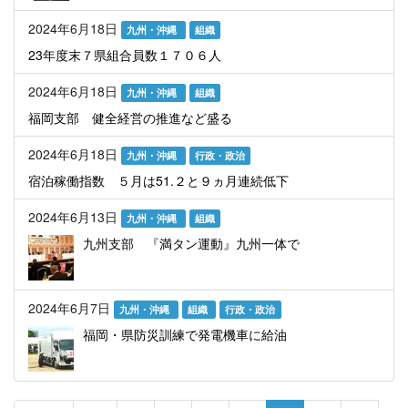
2024年6月18日
九州・沖縄
組織
23年度末７県組合員数１７０６人
2024年6月18日
九州・沖縄
組織
福岡支部 健全経営の推進など盛る
2024年6月18日
九州・沖縄
行政・政治
宿泊稼働指数 ５月は51.２と９ヵ月連続低下
2024年6月13日
九州・沖縄
組織
九州支部 『満タン運動』九州一体で
2024年6月7日
九州・沖縄
組織
行政・政治
福岡・県防災訓練で発電機車に給油
ペ