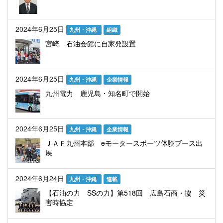
2024年6月25日
九州・沖縄
組織
宮崎 石油会館に自家発設置
2024年6月25日
九州・沖縄
企業情報
九州電力 鹿児島・知名町で開始
2024年6月25日
九州・沖縄
企業情報
ＪＡＦ九州本部 eモータースポーツ体験ブース出
展
2024年6月24日
九州・沖縄
連載
【石油の力 SSの力】第518回 広島石商・協 災
害時協定