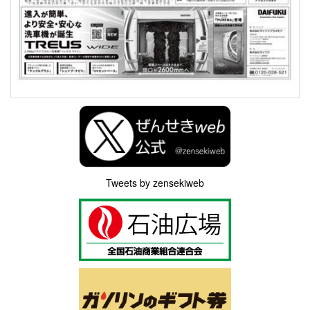
Tweets by zensekiweb