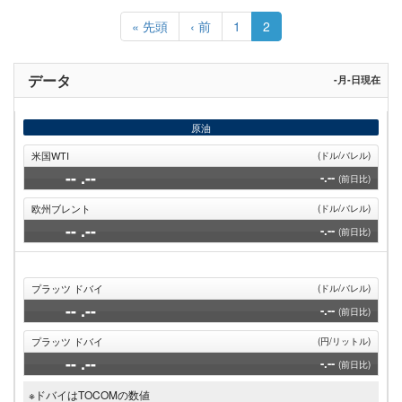
ペ
ー
先
« 先頭
前
‹ 前
Page
1
カ
2
ジ
頭
ペ
レ
送
ペ
ー
ン
り
ー
ジ
ト
データ
-月-日現在
ジ
ペ
ー
ジ
原油
米国WTI
(ドル/バレル)
--
.--
-.--
(前日比)
欧州ブレント
(ドル/バレル)
--
.--
-.--
(前日比)
プラッツ ドバイ
(ドル/バレル)
--
.--
-.--
(前日比)
プラッツ ドバイ
(円/リットル)
--
.--
-.--
(前日比)
※ドバイはTOCOMの数値