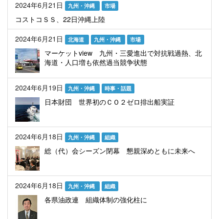
2024年6月21日
九州・沖縄
市場
コストコＳＳ、22日沖縄上陸
2024年6月21日
北海道
九州・沖縄
市場
マーケットview 九州・三愛進出で対抗戦過熱、北
海道・人口増も依然過当競争状態
2024年6月19日
九州・沖縄
時事・話題
日本財団 世界初のＣＯ２ゼロ排出船実証
2024年6月18日
九州・沖縄
組織
総（代）会シーズン閉幕 懇親深めともに未来へ
2024年6月18日
九州・沖縄
組織
各県油政連 組織体制の強化柱に