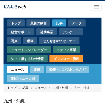
メ
イ
Toggl
ン
navig
コ
ン
トップ
最新の紙面
記事
データ
テ
ン
経営サポート
補助事業
アンケート
ツ
に
写真
動画
ぜんせきwebセミナー
移
動
ニュートレンドレーダー
メディア事業
知って得する油外情報
ダウンロード資料
ニュース
連載
論説・ポンプあいらんど
SSのキュー太郎
トップ
記事
ニュース
九州・沖縄
九州・沖縄
九州・沖縄