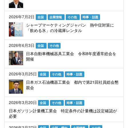
2026年7月2日
全国
企業情報
その他
時事・話題
シャープマーケティングジャパン 熱中症対策に
「飲める氷」の冷蔵庫レンタル
2026年6月3日
全国
その他
日本自動車機械器具工業会 令和8年度通常総会を
開催
2026年3月25日
全国
その他
時事・話題
日本ガス石油機器工業会 都内で第21回社員総会懇
親会
2026年3月20日
全国
その他
時事・話題
日本ガソリン計量機工業会 特定条件の計量機は設定確認が
必要
2026年2月27日
全国
中部・愛知
企業情報
その他