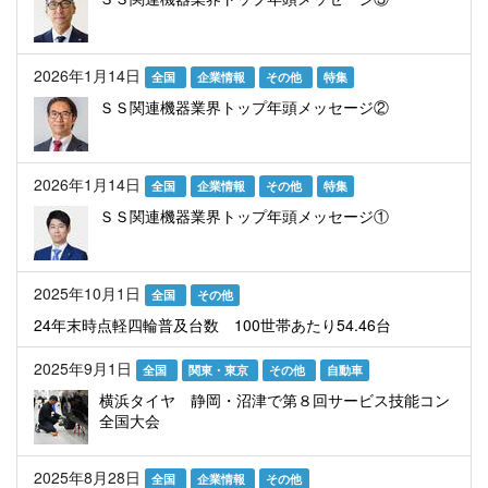
2026年1月14日
全国
企業情報
その他
特集
ＳＳ関連機器業界トップ年頭メッセージ②
2026年1月14日
全国
企業情報
その他
特集
ＳＳ関連機器業界トップ年頭メッセージ①
2025年10月1日
全国
その他
24年末時点軽四輪普及台数 100世帯あたり54.46台
2025年9月1日
全国
関東・東京
その他
自動車
横浜タイヤ 静岡・沼津で第８回サービス技能コン
全国大会
2025年8月28日
全国
企業情報
その他