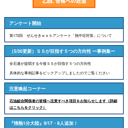
アンケート開始
第172回 ぜんせきｗｅｂアンケート「熱中症対策」について
（5/30更新）ＳＳが目指す５つの方向性 ー事例集ー
全石連が提唱する今後ＳＳが目指す５つの方向性
具体的な事例記事をピックアップしましたのでご覧ください
注意喚起コーナー
石油組合関係者の皆様へ注意すべき項目をお知らせします（詳細
はこちらをクリック）
『情熱1分大陸』9/17・8人追加！