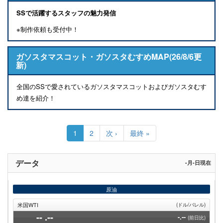
SSで活躍するスタッフの魅力発信
※制作依頼も受付中！
ガソスタマスコット・ガソスタむすめMAP(26/8/6更
新)
全国のSSで愛されているガソスタマスコットおよびガソスタむす
め達を紹介！
ペ
ー
カ
1
Page
2
次
次 ›
最
最終 »
ジ
レ
ペ
終
送
ン
ー
ペ
り
ト
ジ
ー
データ
-月-日現在
ペ
ジ
ー
ジ
原油
米国WTI
(ドル/バレル)
--
.--
-.--
(前日比)