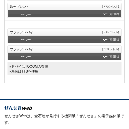
欧州ブレント
(ドル/バレル)
--
.--
-.--
(前日比)
プラッツ ドバイ
(ドル/バレル)
--
.--
-.--
(前日比)
プラッツ ドバイ
(円/リットル)
--
.--
-.--
(前日比)
※ドバイはTOCOMの数値
※為替はTTSを使用
ぜんせきWebは、全石連が発行する機関紙「ぜんせき」の電子媒体版で
す。