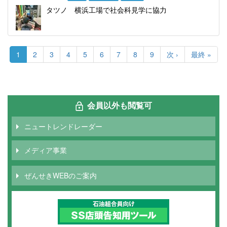
タツノ 横浜工場で社会科見学に協力
ペ
ー
カ
1
Page
2
Page
3
Page
4
Page
5
Page
6
Page
7
Page
8
Page
9
次
次 ›
最
最終 »
ジ
レ
ペ
終
送
ン
ー
ペ
り
ト
ジ
ー
ペ
ジ
ー
会員以外も閲覧可
ジ
ニュートレンドレーダー
メディア事業
ぜんせきWEBのご案内