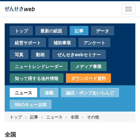
メ
イ
Toggl
ン
navig
コ
ン
トップ
最新の紙面
記事
データ
テ
ン
経営サポート
補助事業
アンケート
ツ
に
写真
動画
ぜんせきwebセミナー
移
動
ニュートレンドレーダー
メディア事業
知って得する油外情報
ダウンロード資料
ニュース
連載
論説・ポンプあいらんど
SSのキュー太郎
トップ
記事
ニュース
全国
その他
全国