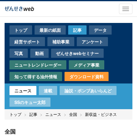
メ
イ
Toggl
ン
navig
コ
ン
トップ
最新の紙面
記事
データ
テ
ン
経営サポート
補助事業
アンケート
ツ
に
写真
動画
ぜんせきwebセミナー
移
動
ニュートレンドレーダー
メディア事業
知って得する油外情報
ダウンロード資料
ニュース
連載
論説・ポンプあいらんど
SSのキュー太郎
トップ
記事
ニュース
全国
新収益・ビジネス
全国