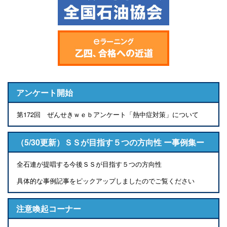
アンケート開始
第172回 ぜんせきｗｅｂアンケート「熱中症対策」について
（5/30更新）ＳＳが目指す５つの方向性 ー事例集ー
全石連が提唱する今後ＳＳが目指す５つの方向性
具体的な事例記事をピックアップしましたのでご覧ください
注意喚起コーナー