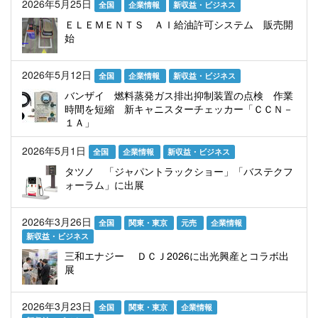
2026年5月25日
全国
企業情報
新収益・ビジネス
ＥＬＥＭＥＮＴＳ ＡＩ給油許可システム 販売開
始
2026年5月12日
全国
企業情報
新収益・ビジネス
バンザイ 燃料蒸発ガス排出抑制装置の点検 作業
時間を短縮 新キャニスターチェッカー「ＣＣＮ－
１Ａ」
2026年5月1日
全国
企業情報
新収益・ビジネス
タツノ 「ジャパントラックショー」「バステクフ
ォーラム」に出展
2026年3月26日
全国
関東・東京
元売
企業情報
新収益・ビジネス
三和エナジー ＤＣＪ2026に出光興産とコラボ出
展
2026年3月23日
全国
関東・東京
企業情報