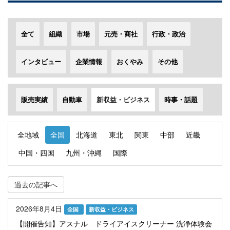
全て
組織
市場
元売・商社
行政・政治
インタビュー
企業情報
おくやみ
その他
販売実績
自動車
新収益・ビジネス
時事・話題
全地域
全国
北海道
東北
関東
中部
近畿
中国・四国
九州・沖縄
国際
過去の記事へ
2026年8月4日
全国
新収益・ビジネス
【開催告知】アスナル ドライアイスクリーナー 洗浄体験会