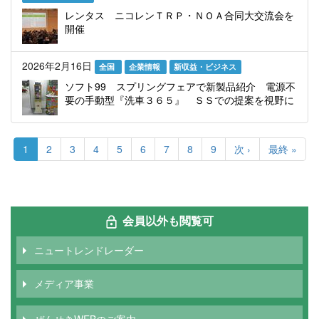
レンタス ニコレンＴＲＰ・ＮＯＡ合同大交流会を
開催
2026年2月16日
全国
企業情報
新収益・ビジネス
ソフト99 スプリングフェアで新製品紹介 電源不
要の手動型『洗車３６５』 ＳＳでの提案を視野に
ペ
ー
カ
1
Page
2
Page
3
Page
4
Page
5
Page
6
Page
7
Page
8
Page
9
次
次 ›
最
最終 »
ジ
レ
ペ
終
送
ン
ー
ペ
り
ト
ジ
ー
ペ
ジ
ー
会員以外も閲覧可
ジ
ニュートレンドレーダー
メディア事業