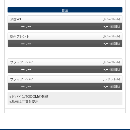
ー
ジ
原油
米国WTI
(ドル/バレル)
--
.--
-.--
(前日比)
欧州ブレント
(ドル/バレル)
--
.--
-.--
(前日比)
プラッツ ドバイ
(ドル/バレル)
--
.--
-.--
(前日比)
プラッツ ドバイ
(円/リットル)
--
.--
-.--
(前日比)
※ドバイはTOCOMの数値
※為替はTTSを使用