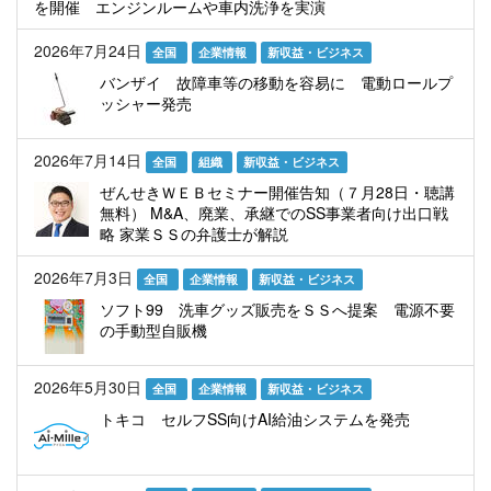
を開催 エンジンルームや車内洗浄を実演
2026年7月24日
全国
企業情報
新収益・ビジネス
バンザイ 故障車等の移動を容易に 電動ロールプ
ッシャー発売
2026年7月14日
全国
組織
新収益・ビジネス
ぜんせきＷＥＢセミナー開催告知（７月28日・聴講
無料） M&A、廃業、承継でのSS事業者向け出口戦
略 家業ＳＳの弁護士が解説
2026年7月3日
全国
企業情報
新収益・ビジネス
ソフト99 洗車グッズ販売をＳＳへ提案 電源不要
の手動型自販機
2026年5月30日
全国
企業情報
新収益・ビジネス
トキコ セルフSS向けAI給油システムを発売