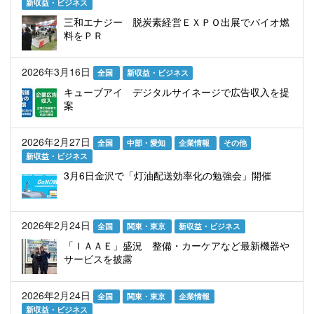
新収益・ビジネス
三和エナジー 脱炭素経営ＥＸＰＯ出展でバイオ燃
料をＰＲ
2026年3月16日
全国
新収益・ビジネス
キューブアイ デジタルサイネージで広告収入を提
案
2026年2月27日
全国
中部・愛知
企業情報
その他
新収益・ビジネス
3月6日金沢で「灯油配送効率化の勉強会」開催
2026年2月24日
全国
関東・東京
新収益・ビジネス
「ＩＡＡＥ」盛況 整備・カーケアなど最新機器や
サービスを披露
2026年2月24日
全国
関東・東京
企業情報
新収益・ビジネス