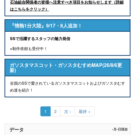
石油組合関係者の皆様へ注意すべき項目をお知らせします（詳細
はこちらをクリック）
『情熱1分大陸』9/17・8人追加！
SSで活躍するスタッフの魅力発信
※制作依頼も受付中！
ガソスタマスコット・ガソスタむすめMAP(26/8/6更
新)
全国のSSで愛されているガソスタマスコットおよびガソスタむす
め達を紹介！
ペ
ー
カ
1
Page
2
次
次 ›
最
最終 »
ジ
レ
ペ
終
送
ン
ー
ペ
り
ト
ジ
ー
データ
-月-日現在
ペ
ジ